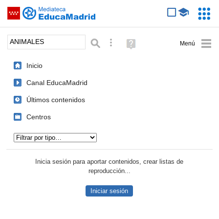
Mediateca de EducaMadrid
Saltar navegación
Servic
Educa
Palabra o frase:
Búsqueda avanzada
Ayuda
(en
ventana
Inicio
nueva)
Canal EducaMadrid
Últimos contenidos
Centros
Tipo de contenido:
Inicia sesión para aportar contenidos, crear listas de
reproducción...
Iniciar sesión