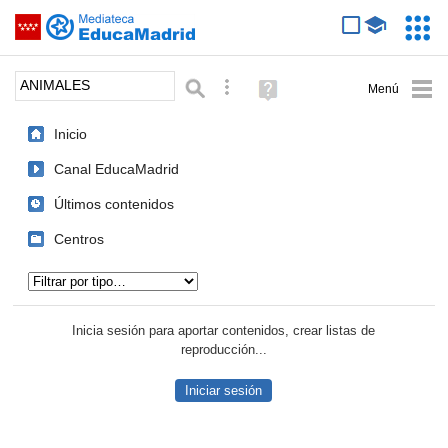
Mediateca de EducaMadrid
Saltar navegación
Servic
Educa
Palabra o frase:
Búsqueda avanzada
Ayuda
(en
ventana
Inicio
nueva)
Canal EducaMadrid
Últimos contenidos
Centros
Tipo de contenido:
Inicia sesión para aportar contenidos, crear listas de
reproducción...
Iniciar sesión