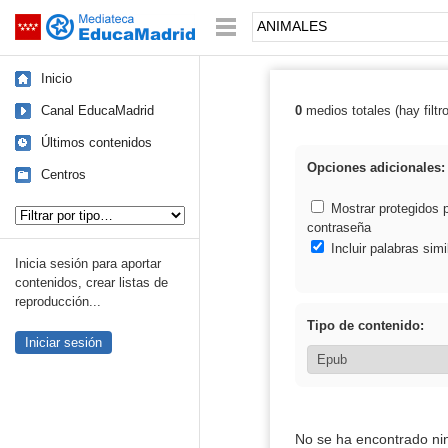
Mediateca de EducaMadrid
Saltar navegación
Palabra o frase:
Inicio
Canal EducaMadrid
0
medios totales (hay filtr
Resultados de
Últimos contenidos
Opciones adicionales:
Centros
Tipo de contenido:
Mostrar protegidos 
contraseña
Incluir palabras simi
Inicia sesión para aportar
contenidos, crear listas de
reproducción...
Tipo de contenido:
Iniciar sesión
No se ha encontrado ni