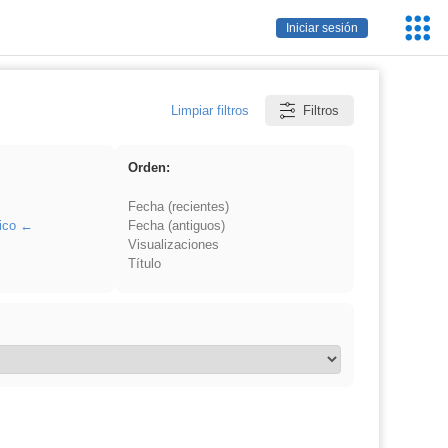
Servic
Iniciar sesión
Educa
Limpiar filtros
Filtros
Orden:
Fecha (recientes)
ico
Fecha (antiguos)
Visualizaciones
Título