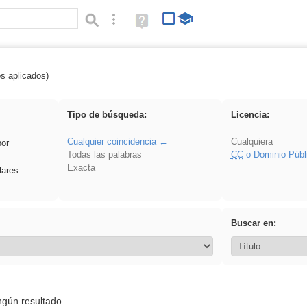
Búsqueda avanzada
Ayuda
(en
ventana
nueva)
os aplicados)
: ANIMALES
Tipo de búsqueda:
Licencia:
Cualquier coincidencia
Cualquiera
por
Todas las palabras
CC
o Dominio Públ
Exacta
lares
Buscar en:
ngún resultado.