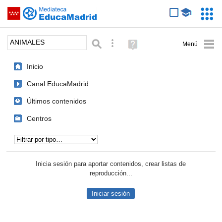
Mediateca de EducaMadrid
Saltar navegación
Servic
Educa
Palabra o frase:
Búsqueda avanzada
Ayuda
(en
ventana
Inicio
nueva)
Canal EducaMadrid
Últimos contenidos
Centros
Tipo de contenido:
Inicia sesión para aportar contenidos, crear listas de
reproducción...
Iniciar sesión