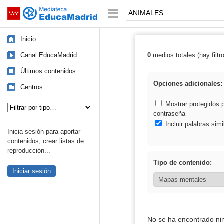
Mediateca de EducaMadrid
Saltar navegación
Palabra o frase:
Inicio
Canal EducaMadrid
0
medios totales (hay filtr
Resultados de
Últimos contenidos
Opciones adicionales:
Centros
Tipo de contenido:
Mostrar protegidos 
contraseña
Incluir palabras simi
Inicia sesión para aportar
contenidos, crear listas de
reproducción...
Tipo de contenido:
Iniciar sesión
No se ha encontrado ni