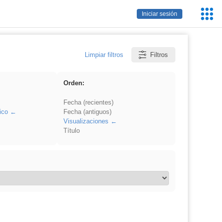
Servic
Iniciar sesión
Educa
Limpiar filtros
Filtros
Orden:
Fecha (recientes)
ico
Fecha (antiguos)
Visualizaciones
Título