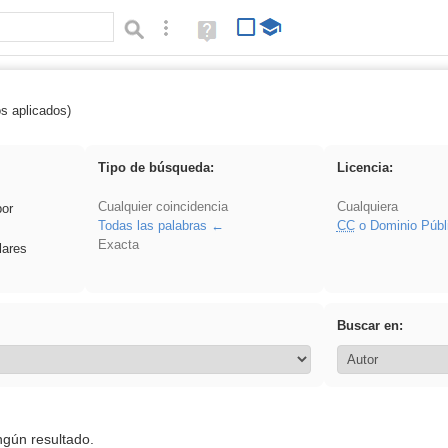
Búsqueda avanzada
Ayuda
(en
ventana
nueva)
os aplicados)
: ANIMALES
Tipo de búsqueda:
Licencia:
Cualquier coincidencia
Cualquiera
por
Todas las palabras
CC
o Dominio Públ
Exacta
lares
Buscar en:
ngún resultado.