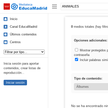
Mediateca de EducaMadrid
Saltar navegación
Palabra o frase:
Inicio
Canal EducaMadrid
0
medios totales (hay filtr
Resultados de
Últimos contenidos
Opciones adicionales:
Centros
Tipo de contenido:
Mostrar protegidos 
contraseña
Incluir palabras simi
Inicia sesión para aportar
contenidos, crear listas de
reproducción...
Tipo de contenido:
Iniciar sesión
No se ha encontrado ni