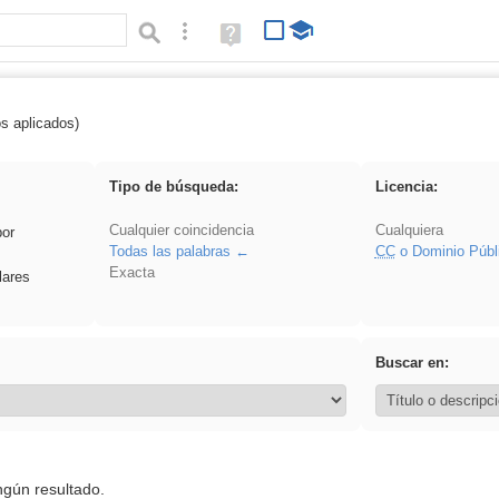
Búsqueda avanzada
Ayuda
(en
ventana
nueva)
os aplicados)
: ANIMALES
Tipo de búsqueda:
Licencia:
Cualquier coincidencia
Cualquiera
por
Todas las palabras
CC
o Dominio Públ
Exacta
lares
Buscar en:
ngún resultado.