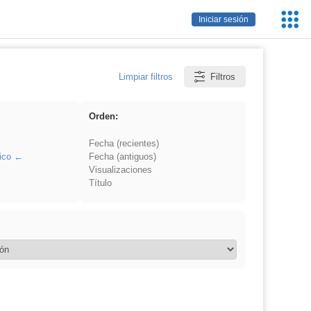
Servic
Iniciar sesión
Educa
Limpiar filtros
Filtros
Orden:
Fecha (recientes)
ico
Fecha (antiguos)
Visualizaciones
Título