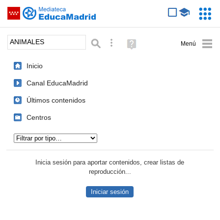
Mediateca de EducaMadrid
Saltar navegación
Servic
Educa
Palabra o frase:
Búsqueda avanzada
Ayuda
(en
ventana
Inicio
nueva)
Canal EducaMadrid
Últimos contenidos
Centros
Tipo de contenido:
Inicia sesión para aportar contenidos, crear listas de
reproducción...
Iniciar sesión