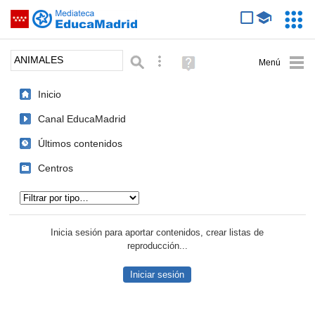
Mediateca de EducaMadrid
Saltar navegación
Servic
Educa
Palabra o frase:
Búsqueda avanzada
Ayuda
(en
ventana
Inicio
nueva)
Canal EducaMadrid
Últimos contenidos
Centros
Tipo de contenido:
Inicia sesión para aportar contenidos, crear listas de
reproducción...
Iniciar sesión