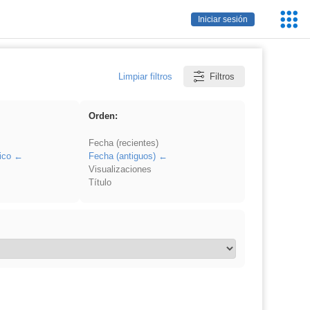
Servic
Iniciar sesión
Educa
Limpiar filtros
Filtros
Orden:
Fecha (recientes)
ico
Fecha (antiguos)
Visualizaciones
Título