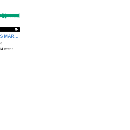
la
ubicación
de la
búsqueda
PODCAST TORTUGAS MARINAS
id
14
veces