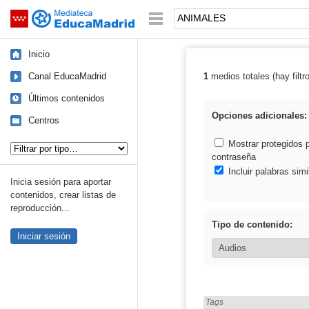
Mediateca de EducaMadrid
Saltar navegación
Palabra o frase:
Inicio
Canal EducaMadrid
1
medios totales (hay filtr
Resultados de
Últimos contenidos
Opciones adicionales:
Centros
Tipo de contenido:
Mostrar protegidos 
contraseña
Incluir palabras simi
Inicia sesión para aportar
contenidos, crear listas de
reproducción...
Tipo de contenido:
Iniciar sesión
Encontrado «ANIMALES» e
Tags