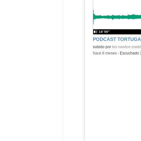
14′ 56″
Contenido educativo.
subido por
Ies newton madr
-
hace 6 meses
-
Escuchado