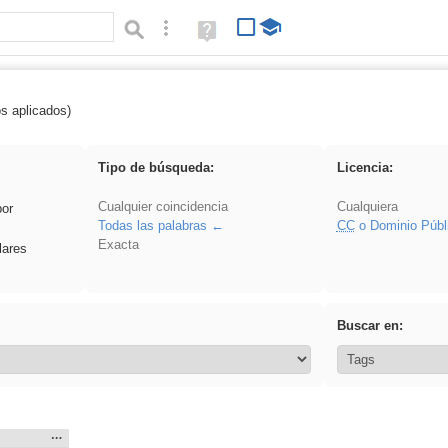
Búsqueda avanzada
Ayuda
(en
ventana
nueva)
os aplicados)
: ANIMALES
Tipo de búsqueda:
Licencia:
Cualquier coincidencia
Cualquiera
por
Todas las palabras
CC
o Dominio Públ
Exacta
lares
Buscar en:
Mostrar
…
n: