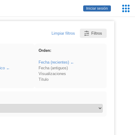
Servic
Iniciar sesión
Educa
Limpiar filtros
Filtros
Orden:
Fecha (recientes)
ico
Fecha (antiguos)
Visualizaciones
Título