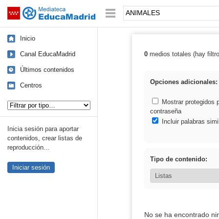
Mediateca de EducaMadrid
Saltar navegación
Palabra o frase:
Inicio
Canal EducaMadrid
0
medios totales (hay filtr
Resultados de
Últimos contenidos
Opciones adicionales:
Centros
Tipo de contenido:
Mostrar protegidos 
contraseña
Incluir palabras simi
Inicia sesión para aportar
contenidos, crear listas de
reproducción...
Tipo de contenido:
Iniciar sesión
No se ha encontrado ni