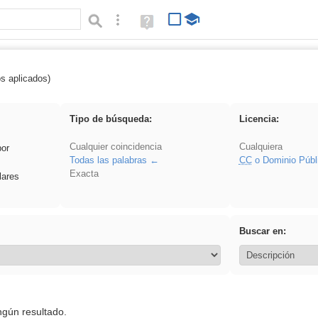
Búsqueda avanzada
Ayuda
(en
ventana
nueva)
os aplicados)
: ANIMALES
Tipo de búsqueda:
Licencia:
Cualquier coincidencia
Cualquiera
por
Todas las palabras
CC
o Dominio Públ
Exacta
lares
Buscar en:
ngún resultado.