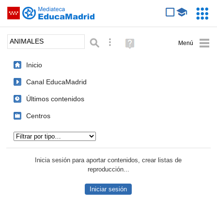
Mediateca de EducaMadrid
Saltar navegación
Servic
Educa
Palabra o frase:
Búsqueda avanzada
Ayuda
(en
ventana
Inicio
nueva)
Canal EducaMadrid
Últimos contenidos
Centros
Tipo de contenido:
Inicia sesión para aportar contenidos, crear listas de
reproducción...
Iniciar sesión