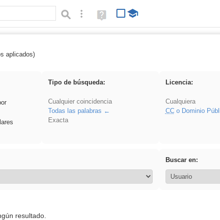
Búsqueda avanzada
Ayuda
(en
ventana
nueva)
os aplicados)
: ANIMALES
Tipo de búsqueda:
Licencia:
Cualquier coincidencia
Cualquiera
por
Todas las palabras
CC
o Dominio Públ
Exacta
lares
Buscar en:
ngún resultado.