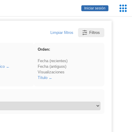
Servic
Iniciar sesión
Educa
Limpiar filtros
Filtros
Orden:
Fecha (recientes)
ico
Fecha (antiguos)
Visualizaciones
Título