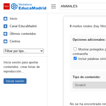
Mediateca de EducaMadrid
Saltar navegación
Palabra o frase:
Inicio
Canal EducaMadrid
0
medios totales (hay filtr
Resultados de
Últimos contenidos
Opciones adicionales:
Centros
Tipo de contenido:
Mostrar protegidos 
contraseña
Incluir palabras simi
Inicia sesión para aportar
contenidos, crear listas de
reproducción...
Tipo de contenido:
Iniciar sesión
No se ha encontrado ni