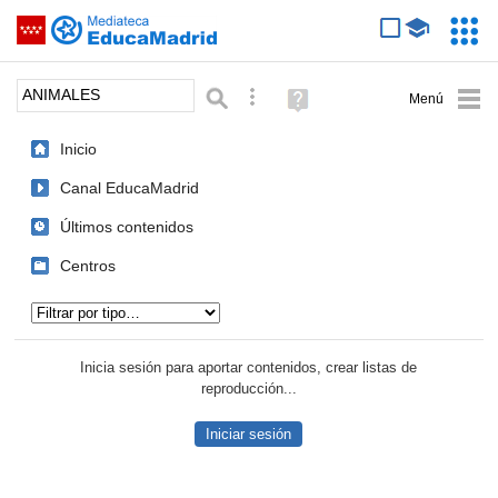
Mediateca de EducaMadrid
Saltar navegación
Servic
Educa
Palabra o frase:
Búsqueda avanzada
Ayuda
(en
ventana
Inicio
nueva)
Canal EducaMadrid
Últimos contenidos
Centros
Tipo de contenido:
Inicia sesión para aportar contenidos, crear listas de
reproducción...
Iniciar sesión