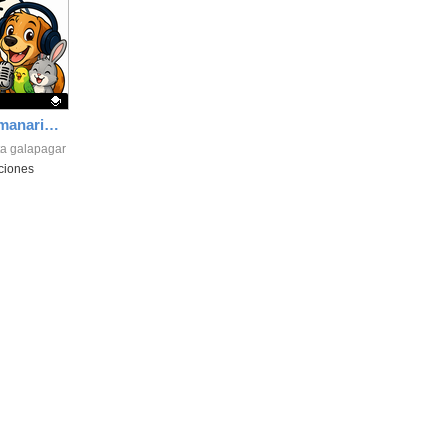
la
ubicación
de la
búsqueda
1ºB - Animalistas - Semanario 1 - 2026 [ERROR DE EDICIÓN - COMIENZA EN 3:41]
ta galapagar
ciones