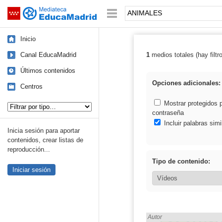
Mediateca de EducaMadrid
Saltar navegación
Palabra o frase:
Inicio
Canal EducaMadrid
1
medios totales (hay filtr
Resultados de
Últimos contenidos
Opciones adicionales:
Centros
Tipo de contenido:
Mostrar protegidos 
contraseña
Incluir palabras simi
Inicia sesión para aportar
contenidos, crear listas de
reproducción...
Tipo de contenido:
Iniciar sesión
Encontrado «ANIMALES» e
Autor