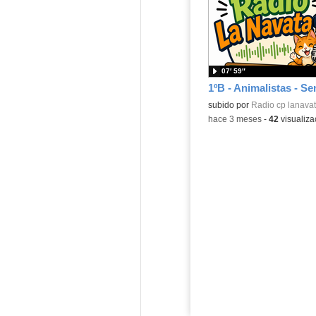
07′ 59″
Contenido educativo.
subido por
Radio cp lanava
-
hace 3 meses
-
42
visualiza