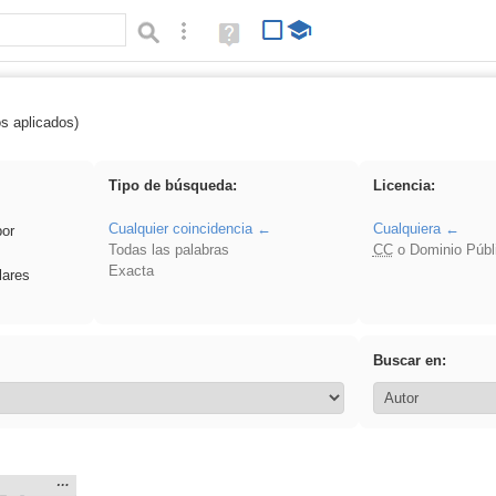
Búsqueda avanzada
Ayuda
(en
ventana
nueva)
os aplicados)
: ANIMALES
Tipo de búsqueda:
Licencia:
Cualquier coincidencia
Cualquiera
por
Todas las palabras
CC
o Dominio Públ
Exacta
lares
Buscar en:
Mostrar
…
n: