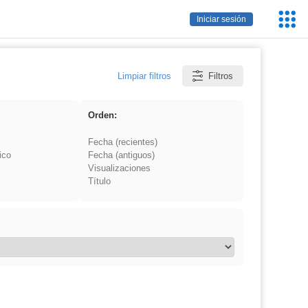
Servic
Iniciar sesión
Educa
Limpiar filtros
Filtros
Orden:
Fecha (recientes)
ico
Fecha (antiguos)
Visualizaciones
Título