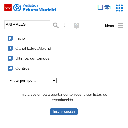
Mediateca de EducaMadrid
Saltar navegación
Servic
Educa
Palabra o frase:
Búsqueda avanzada
Ayuda
(en
ventana
Inicio
nueva)
Canal EducaMadrid
Últimos contenidos
Centros
Tipo de contenido:
Inicia sesión para aportar contenidos, crear listas de
reproducción...
Iniciar sesión