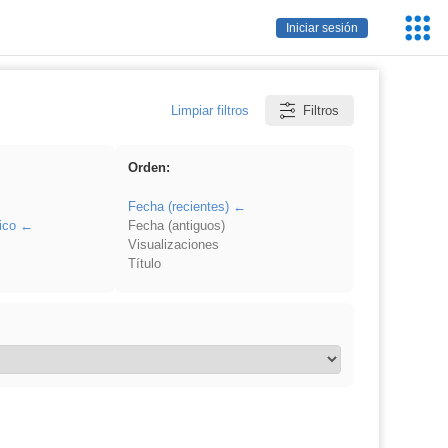
Servic
Iniciar sesión
Educa
Limpiar filtros
Filtros
Orden:
Fecha (recientes)
ico
Fecha (antiguos)
Visualizaciones
Título