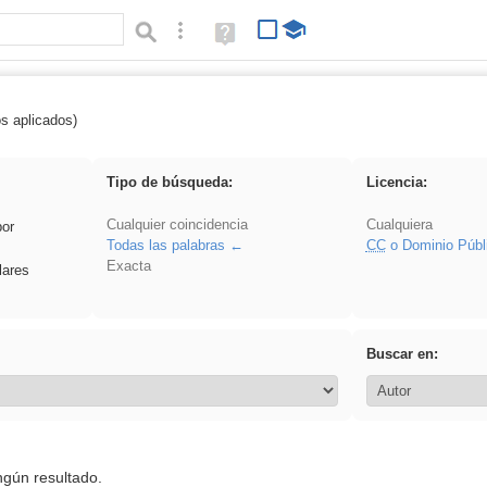
Búsqueda avanzada
Ayuda
(en
ventana
nueva)
os aplicados)
: ANIMALES
Tipo de búsqueda:
Licencia:
Cualquier coincidencia
Cualquiera
por
Todas las palabras
CC
o Dominio Públ
Exacta
lares
Buscar en:
ngún resultado.