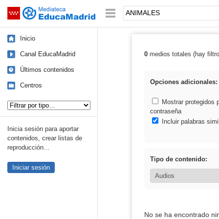
Mediateca de EducaMadrid
Saltar navegación
Palabra o frase:
Inicio
Canal EducaMadrid
0
medios totales (hay filtr
Resultados de
Últimos contenidos
Opciones adicionales:
Centros
Tipo de contenido:
Mostrar protegidos 
contraseña
Incluir palabras simi
Inicia sesión para aportar
contenidos, crear listas de
reproducción...
Tipo de contenido:
Iniciar sesión
No se ha encontrado ni