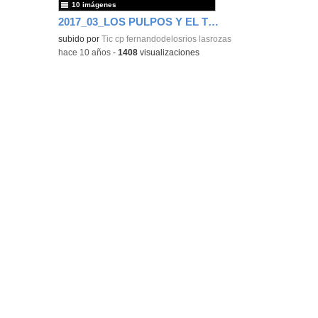
10 imágenes
2017_03_LOS PULPOS Y EL TEATRO ANIMAL
subido por
Tic cp fernandodelosrios lasrozas
-
hace 10 años
-
1408
visualizaciones