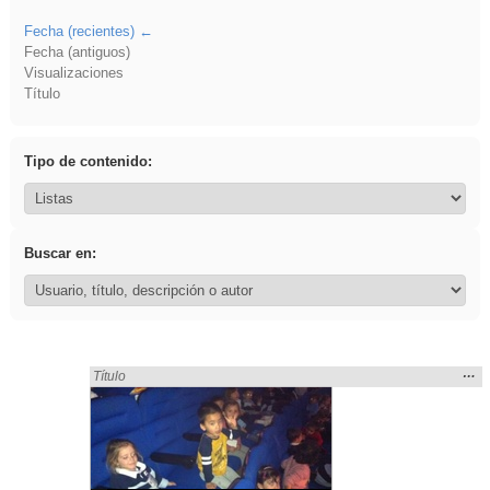
Fecha (recientes)
Fecha (antiguos)
Visualizaciones
Título
Tipo de contenido:
Buscar en:
Mos
…
Encontrado «ANIMALES» en:
Título
la
ubic
de l
bús