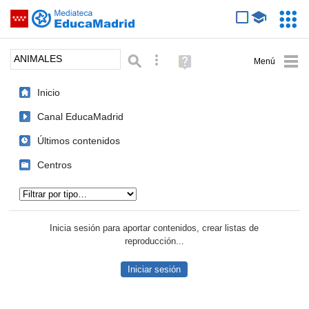
Mediateca de EducaMadrid
Saltar navegación
Servic
Educa
Palabra o frase:
Búsqueda avanzada
Ayuda
(en
ventana
Inicio
nueva)
Canal EducaMadrid
Últimos contenidos
Centros
Tipo de contenido:
Inicia sesión para aportar contenidos, crear listas de
reproducción...
Iniciar sesión