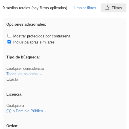
0
medios totales (hay filtros aplicados)
Limpiar filtros
Filtros
Resultados de: Acinonyx
Opciones adicionales:
Mostrar protegidos por contraseña
Incluir palabras similares
Tipo de búsqueda:
Cualquier coincidencia
Todas las palabras
Exacta
Licencia:
Cualquiera
CC
o Dominio Público
Orden: