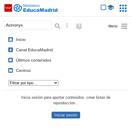
Mediateca de EducaMadrid
Saltar navegación
Servic
Educa
Palabra o frase:
Búsqueda avanzada
Ayuda
(en
ventana
Inicio
nueva)
Canal EducaMadrid
Últimos contenidos
Centros
Tipo de contenido:
Inicia sesión para aportar contenidos, crear listas de
reproducción...
Iniciar sesión