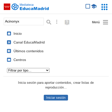
Mediateca de EducaMadrid
Saltar navegación
Servic
Educa
Palabra o frase:
Búsqueda avanzada
Ayuda
(en
ventana
Inicio
nueva)
Canal EducaMadrid
Últimos contenidos
Centros
Tipo de contenido:
Inicia sesión para aportar contenidos, crear listas de
reproducción...
Iniciar sesión