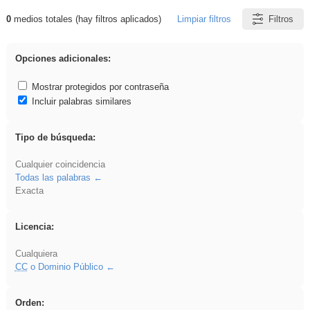
0
medios totales (hay filtros aplicados)
Limpiar filtros
Filtros
Resultados de: Acinonyx
Opciones adicionales:
Mostrar protegidos por contraseña
Incluir palabras similares
Tipo de búsqueda:
Cualquier coincidencia
Todas las palabras
Exacta
Licencia:
Cualquiera
CC
o Dominio Público
Orden: