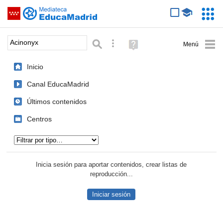
Mediateca de EducaMadrid
Saltar navegación
Servic
Educa
Palabra o frase:
Búsqueda avanzada
Ayuda
(en
ventana
Inicio
nueva)
Canal EducaMadrid
Últimos contenidos
Centros
Tipo de contenido:
Inicia sesión para aportar contenidos, crear listas de
reproducción...
Iniciar sesión