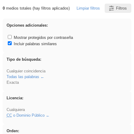
0
medios totales (hay filtros aplicados)
Limpiar filtros
Filtros
Resultados de: Acinonyx
Opciones adicionales:
Mostrar protegidos por contraseña
Incluir palabras similares
Tipo de búsqueda:
Cualquier coincidencia
Todas las palabras
Exacta
Licencia:
Cualquiera
CC
o Dominio Público
Orden: