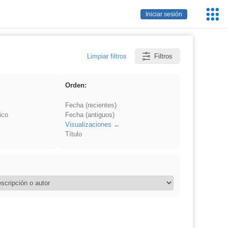
Servic
Iniciar sesión
Educa
Limpiar filtros
Filtros
Orden:
Fecha (recientes)
ico
Fecha (antiguos)
Visualizaciones
Título