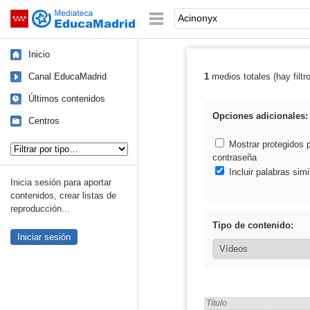
Mediateca de EducaMadrid
Saltar navegación
Palabra o frase:
Inicio
Canal EducaMadrid
1
medios totales (hay filtr
Resultados de:
Últimos contenidos
Opciones adicionales:
Centros
Tipo de contenido:
Mostrar protegidos 
contraseña
Incluir palabras simi
Inicia sesión para aportar
contenidos, crear listas de
reproducción...
Tipo de contenido:
Iniciar sesión
Encontrado «Acinonyx» en:
Título