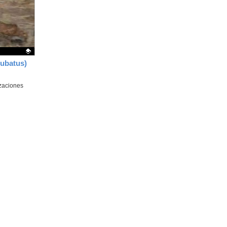
la
ubicación
de la
búsqueda
ubatus)
zaciones