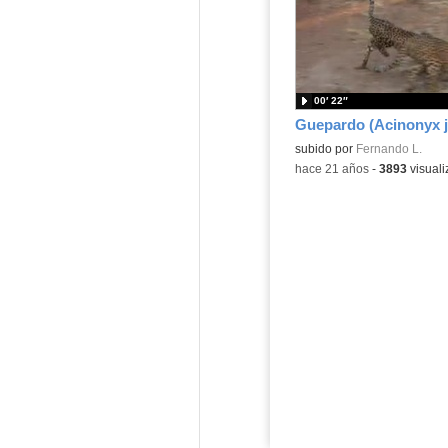
00′ 22″
Guepardo (Acinonyx j
Contenido educativo.
subido por
Fernando L.
-
hace 21 años
-
3893
visuali