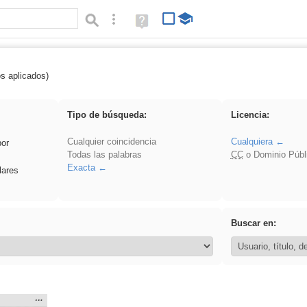
Búsqueda avanzada
Ayuda
(en
ventana
nueva)
os aplicados)
 Acinonyx
Tipo de búsqueda:
Licencia:
Cualquier coincidencia
Cualquiera
por
Todas las palabras
CC
o Dominio Públ
Exacta
lares
Buscar en:
Mostrar
…