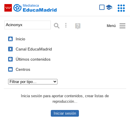
Mediateca de EducaMadrid
Saltar navegación
Servic
Educa
Palabra o frase:
Búsqueda avanzada
Ayuda
(en
ventana
Inicio
nueva)
Canal EducaMadrid
Últimos contenidos
Centros
Tipo de contenido:
Inicia sesión para aportar contenidos, crear listas de
reproducción...
Iniciar sesión