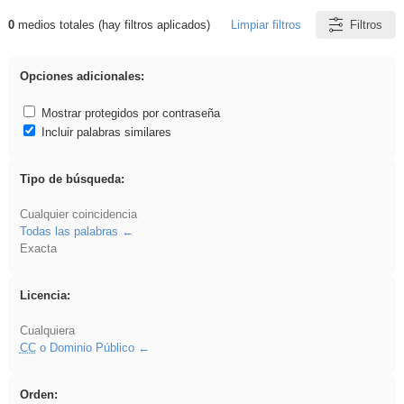
0
medios totales (hay filtros aplicados)
Limpiar filtros
Filtros
Resultados de: Acinonyx
Opciones adicionales:
Mostrar protegidos por contraseña
Incluir palabras similares
Tipo de búsqueda:
Cualquier coincidencia
Todas las palabras
Exacta
Licencia:
Cualquiera
CC
o Dominio Público
Orden: