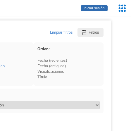
Servic
Iniciar sesión
Educa
Limpiar filtros
Filtros
Orden:
Fecha (recientes)
ico
Fecha (antiguos)
Visualizaciones
Título