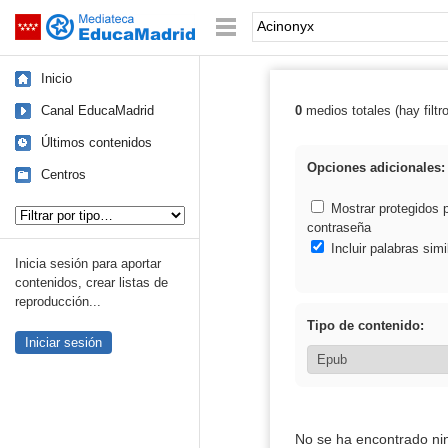
Mediateca de EducaMadrid
Saltar navegación
Palabra o frase:
Inicio
Canal EducaMadrid
0
medios totales (hay filtr
Resultados de:
Últimos contenidos
Opciones adicionales:
Centros
Tipo de contenido:
Mostrar protegidos 
contraseña
Incluir palabras simi
Inicia sesión para aportar
contenidos, crear listas de
reproducción...
Tipo de contenido:
Iniciar sesión
No se ha encontrado ni