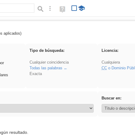
Búsqueda avanzada
Ayuda
(en
ventana
nueva)
os aplicados)
 Acinonyx
Tipo de búsqueda:
Licencia:
Cualquier coincidencia
Cualquiera
por
Todas las palabras
CC
o Dominio Públ
Exacta
lares
Buscar en:
ngún resultado.