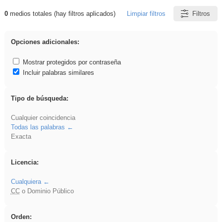
0
medios totales (hay filtros aplicados)
Limpiar filtros
Filtros
Resultados de: Acinonyx
Opciones adicionales:
Mostrar protegidos por contraseña
Incluir palabras similares
Tipo de búsqueda:
Cualquier coincidencia
Todas las palabras
Exacta
Licencia:
Cualquiera
CC
o Dominio Público
Orden: