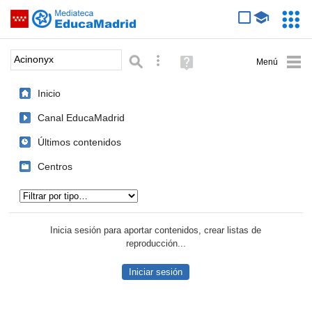
Mediateca de EducaMadrid
Saltar navegación
Servic
Educa
Palabra o frase:
Búsqueda avanzada
Ayuda
(en
ventana
Inicio
nueva)
Canal EducaMadrid
Últimos contenidos
Centros
Tipo de contenido:
Inicia sesión para aportar contenidos, crear listas de
reproducción...
Iniciar sesión