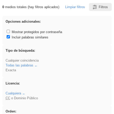
0
medios totales (hay filtros aplicados)
Limpiar filtros
Filtros
Resultados de: Acinonyx
Opciones adicionales:
Mostrar protegidos por contraseña
Incluir palabras similares
Tipo de búsqueda:
Cualquier coincidencia
Todas las palabras
Exacta
Licencia:
Cualquiera
CC
o Dominio Público
Orden: