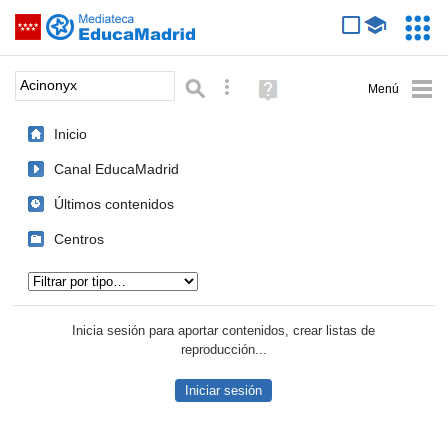
Mediateca de EducaMadrid
Saltar navegación
Servic
Educa
Palabra o frase:
Búsqueda avanzada
Ayuda
(en
ventana
Inicio
nueva)
Canal EducaMadrid
Últimos contenidos
Centros
Tipo de contenido:
Inicia sesión para aportar contenidos, crear listas de
reproducción...
Iniciar sesión