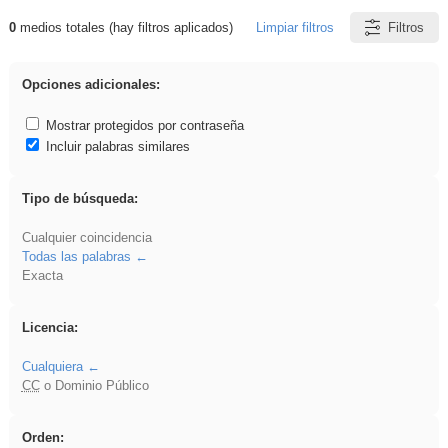
0
medios totales (hay filtros aplicados)
Limpiar filtros
Filtros
Resultados de: Acinonyx
Opciones adicionales:
Mostrar protegidos por contraseña
Incluir palabras similares
Tipo de búsqueda:
Cualquier coincidencia
Todas las palabras
Exacta
Licencia:
Cualquiera
CC
o Dominio Público
Orden: