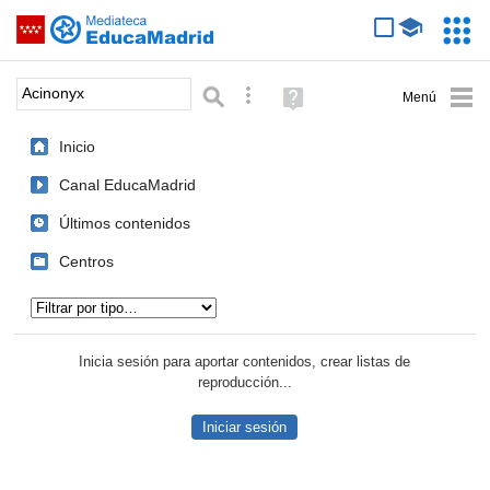
Mediateca de EducaMadrid
Saltar navegación
Servic
Educa
Palabra o frase:
Búsqueda avanzada
Ayuda
(en
ventana
Inicio
nueva)
Canal EducaMadrid
Últimos contenidos
Centros
Tipo de contenido:
Inicia sesión para aportar contenidos, crear listas de
reproducción...
Iniciar sesión