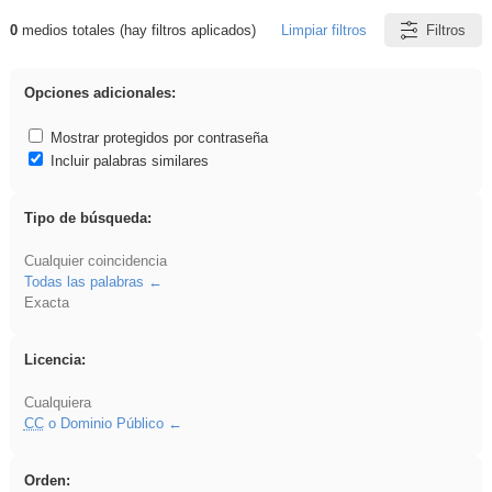
0
medios totales (hay filtros aplicados)
Limpiar filtros
Filtros
Resultados de: Acinonyx
Opciones adicionales:
Mostrar protegidos por contraseña
Incluir palabras similares
Tipo de búsqueda:
Cualquier coincidencia
Todas las palabras
Exacta
Licencia:
Cualquiera
CC
o Dominio Público
Orden: