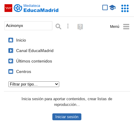
Mediateca de EducaMadrid
Saltar navegación
Servic
Educa
Palabra o frase:
Búsqueda avanzada
Ayuda
(en
ventana
Inicio
nueva)
Canal EducaMadrid
Últimos contenidos
Centros
Tipo de contenido:
Inicia sesión para aportar contenidos, crear listas de
reproducción...
Iniciar sesión