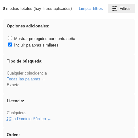
0
medios totales (hay filtros aplicados)
Limpiar filtros
Filtros
Resultados de: Acinonyx
Opciones adicionales:
Mostrar protegidos por contraseña
Incluir palabras similares
Tipo de búsqueda:
Cualquier coincidencia
Todas las palabras
Exacta
Licencia:
Cualquiera
CC
o Dominio Público
Orden: