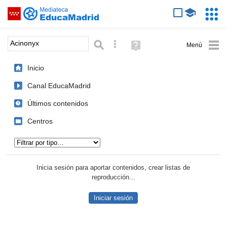
Mediateca de EducaMadrid
Saltar navegación
Servic
Educa
Palabra o frase:
Búsqueda avanzada
Ayuda
(en
ventana
Inicio
nueva)
Canal EducaMadrid
Últimos contenidos
Centros
Tipo de contenido:
Inicia sesión para aportar contenidos, crear listas de
reproducción...
Iniciar sesión