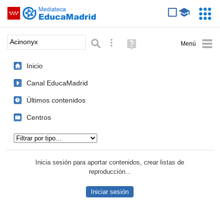
Mediateca de EducaMadrid
Saltar navegación
Servic
Educa
Palabra o frase:
Búsqueda avanzada
Ayuda
(en
ventana
Inicio
nueva)
Canal EducaMadrid
Últimos contenidos
Centros
Tipo de contenido:
Inicia sesión para aportar contenidos, crear listas de
reproducción...
Iniciar sesión