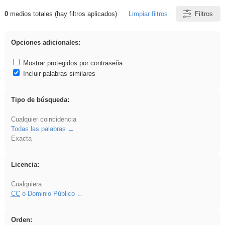
0
medios totales (hay filtros aplicados)
Limpiar filtros
Filtros
Resultados de: Acinonyx
Opciones adicionales:
Mostrar protegidos por contraseña
Incluir palabras similares
Tipo de búsqueda:
Cualquier coincidencia
Todas las palabras
Exacta
Licencia:
Cualquiera
CC
o Dominio Público
Orden: