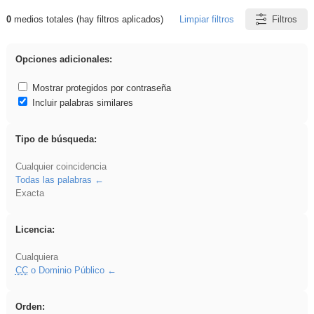
0
medios totales (hay filtros aplicados)
Limpiar filtros
Filtros
Resultados de: Acinonyx
Opciones adicionales:
Mostrar protegidos por contraseña
Incluir palabras similares
Tipo de búsqueda:
Cualquier coincidencia
Todas las palabras
Exacta
Licencia:
Cualquiera
CC
o Dominio Público
Orden: