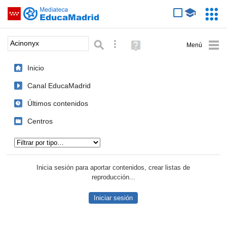
Mediateca de EducaMadrid
Saltar navegación
Servic
Educa
Palabra o frase:
Búsqueda avanzada
Ayuda
(en
ventana
Inicio
nueva)
Canal EducaMadrid
Últimos contenidos
Centros
Tipo de contenido:
Inicia sesión para aportar contenidos, crear listas de
reproducción...
Iniciar sesión