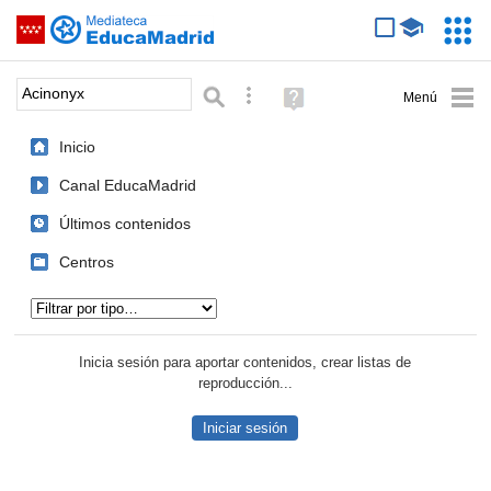
Mediateca de EducaMadrid
Saltar navegación
Servic
Educa
Palabra o frase:
Búsqueda avanzada
Ayuda
(en
ventana
Inicio
nueva)
Canal EducaMadrid
Últimos contenidos
Centros
Tipo de contenido:
Inicia sesión para aportar contenidos, crear listas de
reproducción...
Iniciar sesión