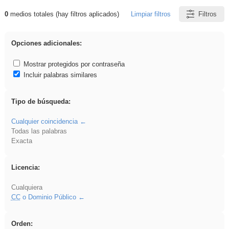
0
medios totales (hay filtros aplicados)
Limpiar filtros
Filtros
Resultados de: Acinonyx
Opciones adicionales:
Mostrar protegidos por contraseña
Incluir palabras similares
Tipo de búsqueda:
Cualquier coincidencia
Todas las palabras
Exacta
Licencia:
Cualquiera
CC
o Dominio Público
Orden: