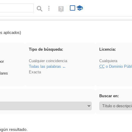
Búsqueda avanzada
Ayuda
(en
ventana
nueva)
os aplicados)
 Acinonyx
Tipo de búsqueda:
Licencia:
Cualquier coincidencia
Cualquiera
por
Todas las palabras
CC
o Dominio Públ
Exacta
lares
Buscar en:
ngún resultado.