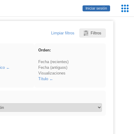
Servic
Iniciar sesión
Educa
Limpiar filtros
Filtros
Orden:
Fecha (recientes)
ico
Fecha (antiguos)
Visualizaciones
Título