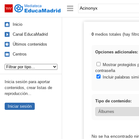
Mediateca de EducaMadrid
Saltar navegación
Palabra o frase:
Inicio
Canal EducaMadrid
0
medios totales (hay filtr
Resultados de:
Últimos contenidos
Opciones adicionales:
Centros
Tipo de contenido:
Mostrar protegidos 
contraseña
Incluir palabras simi
Inicia sesión para aportar
contenidos, crear listas de
reproducción...
Tipo de contenido:
Iniciar sesión
No se ha encontrado ni