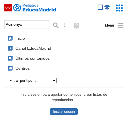
Mediateca de EducaMadrid
Saltar navegación
Servic
Educa
Palabra o frase:
Búsqueda avanzada
Ayuda
(en
ventana
Inicio
nueva)
Canal EducaMadrid
Últimos contenidos
Centros
Tipo de contenido:
Inicia sesión para aportar contenidos, crear listas de
reproducción...
Iniciar sesión