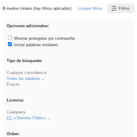
0
medios totales (hay filtros aplicados)
Limpiar filtros
Filtros
Resultados de: Acinonyx
Opciones adicionales:
Mostrar protegidos por contraseña
Incluir palabras similares
Tipo de búsqueda:
Cualquier coincidencia
Todas las palabras
Exacta
Licencia:
Cualquiera
CC
o Dominio Público
Orden: