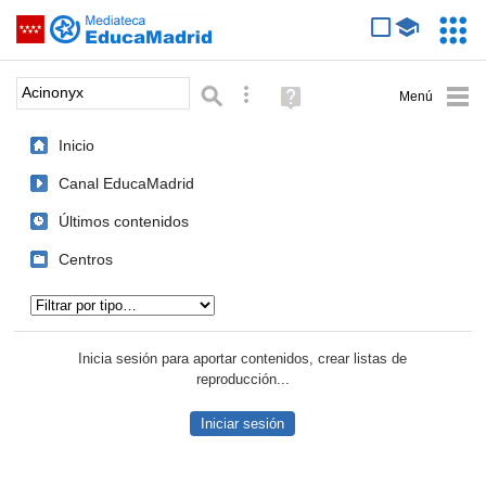
Mediateca de EducaMadrid
Saltar navegación
Servic
Educa
Palabra o frase:
Búsqueda avanzada
Ayuda
(en
ventana
Inicio
nueva)
Canal EducaMadrid
Últimos contenidos
Centros
Tipo de contenido:
Inicia sesión para aportar contenidos, crear listas de
reproducción...
Iniciar sesión