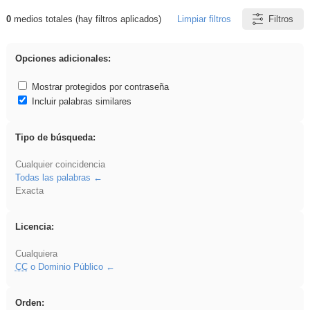
0
medios totales (hay filtros aplicados)
Limpiar filtros
Filtros
Resultados de: Acinonyx
Opciones adicionales:
Mostrar protegidos por contraseña
Incluir palabras similares
Tipo de búsqueda:
Cualquier coincidencia
Todas las palabras
Exacta
Licencia:
Cualquiera
CC
o Dominio Público
Orden: