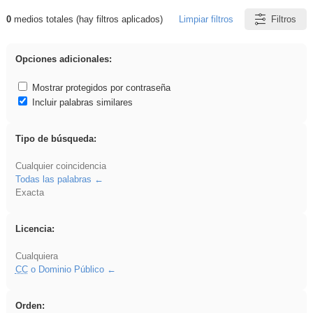
0
medios totales (hay filtros aplicados)
Limpiar filtros
Filtros
Resultados de: Acinonyx
Opciones adicionales:
Mostrar protegidos por contraseña
Incluir palabras similares
Tipo de búsqueda:
Cualquier coincidencia
Todas las palabras
Exacta
Licencia:
Cualquiera
CC
o Dominio Público
Orden: