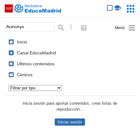
Mediateca de EducaMadrid
Saltar navegación
Servic
Educa
Palabra o frase:
Búsqueda avanzada
Ayuda
(en
ventana
Inicio
nueva)
Canal EducaMadrid
Últimos contenidos
Centros
Tipo de contenido:
Inicia sesión para aportar contenidos, crear listas de
reproducción...
Iniciar sesión