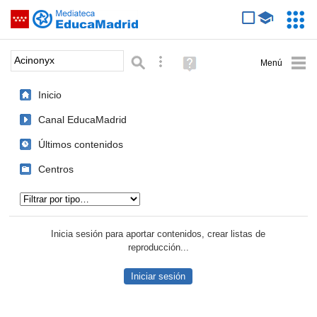
Mediateca de EducaMadrid
Saltar navegación
Servic
Educa
Palabra o frase:
Búsqueda avanzada
Ayuda
(en
ventana
Inicio
nueva)
Canal EducaMadrid
Últimos contenidos
Centros
Tipo de contenido:
Inicia sesión para aportar contenidos, crear listas de
reproducción...
Iniciar sesión