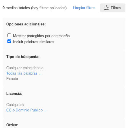
0
medios totales (hay filtros aplicados)
Limpiar filtros
Filtros
Resultados de: Acinonyx
Opciones adicionales:
Mostrar protegidos por contraseña
Incluir palabras similares
Tipo de búsqueda:
Cualquier coincidencia
Todas las palabras
Exacta
Licencia:
Cualquiera
CC
o Dominio Público
Orden: