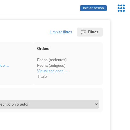
Servic
Iniciar sesión
Educa
Limpiar filtros
Filtros
Orden:
Fecha (recientes)
ico
Fecha (antiguos)
Visualizaciones
Título