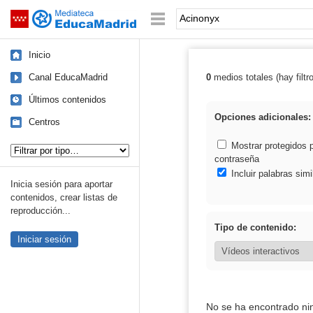
Mediateca de EducaMadrid
Saltar navegación
Palabra o frase:
Inicio
Canal EducaMadrid
0
medios totales (hay filtr
Resultados de:
Últimos contenidos
Opciones adicionales:
Centros
Tipo de contenido:
Mostrar protegidos 
contraseña
Incluir palabras simi
Inicia sesión para aportar
contenidos, crear listas de
reproducción...
Tipo de contenido:
Iniciar sesión
No se ha encontrado ni