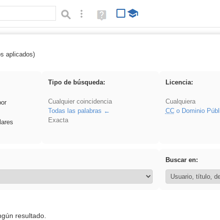
Búsqueda avanzada
Ayuda
(en
ventana
nueva)
os aplicados)
 Acinonyx
Tipo de búsqueda:
Licencia:
Cualquier coincidencia
Cualquiera
por
Todas las palabras
CC
o Dominio Públ
Exacta
lares
Buscar en:
ngún resultado.