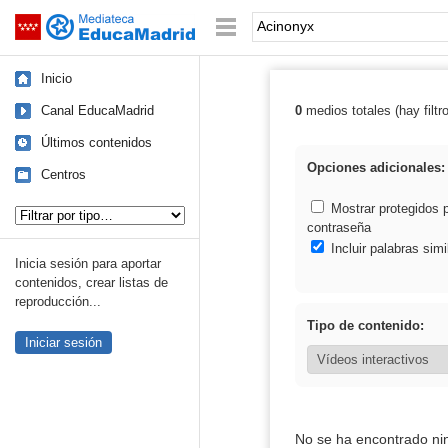
Mediateca de EducaMadrid
Saltar navegación
Palabra o frase:
Inicio
Canal EducaMadrid
0
medios totales (hay filtr
Resultados de:
Últimos contenidos
Opciones adicionales:
Centros
Tipo de contenido:
Mostrar protegidos 
contraseña
Incluir palabras simi
Inicia sesión para aportar
contenidos, crear listas de
reproducción...
Tipo de contenido:
Iniciar sesión
No se ha encontrado ni