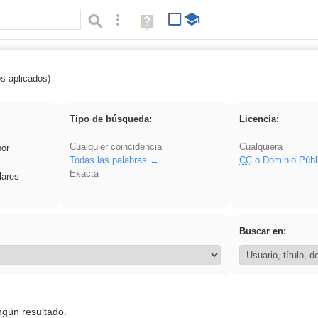
Búsqueda avanzada
Ayuda
(en
ventana
nueva)
os aplicados)
 Acinonyx
Tipo de búsqueda:
Licencia:
Cualquier coincidencia
Cualquiera
por
Todas las palabras
CC
o Dominio Públ
Exacta
lares
Buscar en:
ngún resultado.