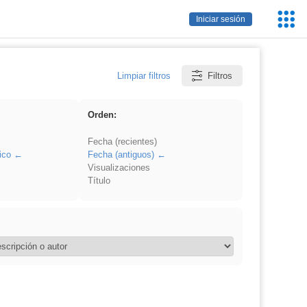
Servic
Iniciar sesión
Educa
Limpiar filtros
Filtros
Orden:
Fecha (recientes)
ico
Fecha (antiguos)
Visualizaciones
Título