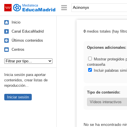
Mediateca de EducaMadrid
Saltar navegación
Palabra o frase:
Inicio
Canal EducaMadrid
0
medios totales (hay filtr
Resultados de:
Últimos contenidos
Opciones adicionales:
Centros
Tipo de contenido:
Mostrar protegidos 
contraseña
Incluir palabras simi
Inicia sesión para aportar
contenidos, crear listas de
reproducción...
Tipo de contenido:
Iniciar sesión
No se ha encontrado ni