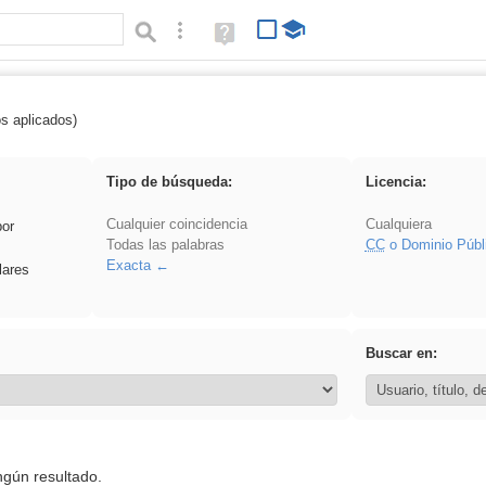
Búsqueda avanzada
Ayuda
(en
ventana
nueva)
os aplicados)
 Acinonyx
Tipo de búsqueda:
Licencia:
Cualquier coincidencia
Cualquiera
por
Todas las palabras
CC
o Dominio Públ
Exacta
lares
Buscar en:
ngún resultado.