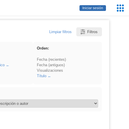
Servic
Iniciar sesión
Educa
Limpiar filtros
Filtros
Orden:
Fecha (recientes)
ico
Fecha (antiguos)
Visualizaciones
Título