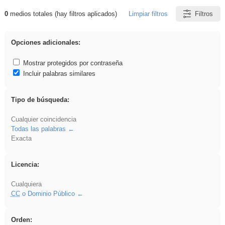
0
medios totales (hay filtros aplicados)
Limpiar filtros
Filtros
Resultados de: Acinonyx
Opciones adicionales:
Mostrar protegidos por contraseña
Incluir palabras similares
Tipo de búsqueda:
Cualquier coincidencia
Todas las palabras
Exacta
Licencia:
Cualquiera
CC
o Dominio Público
Orden: