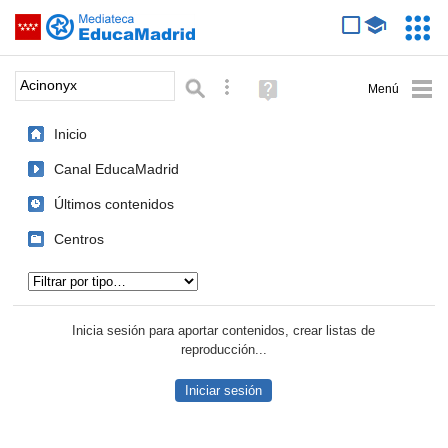
Mediateca de EducaMadrid
Saltar navegación
Servic
Educa
Palabra o frase:
Búsqueda avanzada
Ayuda
(en
ventana
Inicio
nueva)
Canal EducaMadrid
Últimos contenidos
Centros
Tipo de contenido:
Inicia sesión para aportar contenidos, crear listas de
reproducción...
Iniciar sesión