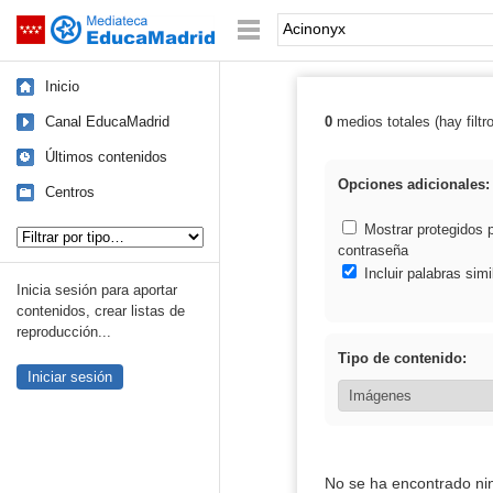
Mediateca de EducaMadrid
Saltar navegación
Palabra o frase:
Inicio
Canal EducaMadrid
0
medios totales (hay filtr
Resultados de:
Últimos contenidos
Opciones adicionales:
Centros
Tipo de contenido:
Mostrar protegidos 
contraseña
Incluir palabras simi
Inicia sesión para aportar
contenidos, crear listas de
reproducción...
Tipo de contenido:
Iniciar sesión
No se ha encontrado ni