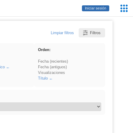
Servic
Iniciar sesión
Educa
Limpiar filtros
Filtros
Orden:
Fecha (recientes)
ico
Fecha (antiguos)
Visualizaciones
Título