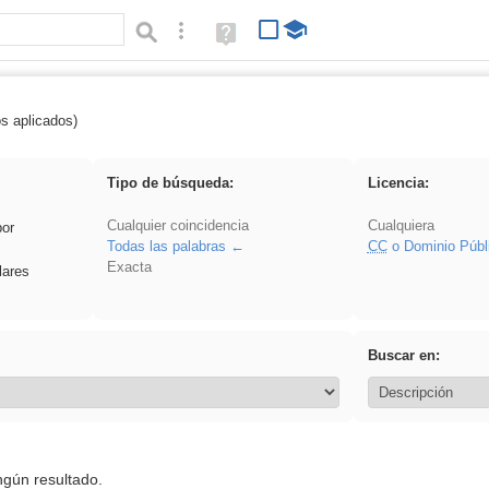
Búsqueda avanzada
Ayuda
(en
ventana
nueva)
os aplicados)
 Acinonyx
Tipo de búsqueda:
Licencia:
Cualquier coincidencia
Cualquiera
por
Todas las palabras
CC
o Dominio Públ
Exacta
lares
Buscar en:
ngún resultado.