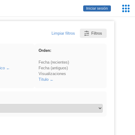
Servic
Iniciar sesión
Educa
Limpiar filtros
Filtros
Orden:
Fecha (recientes)
ico
Fecha (antiguos)
Visualizaciones
Título