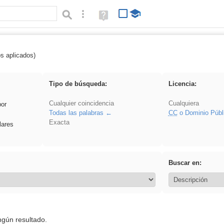
Búsqueda avanzada
Ayuda
(en
ventana
nueva)
os aplicados)
 Acinonyx
Tipo de búsqueda:
Licencia:
Cualquier coincidencia
Cualquiera
por
Todas las palabras
CC
o Dominio Públ
Exacta
lares
Buscar en:
ngún resultado.