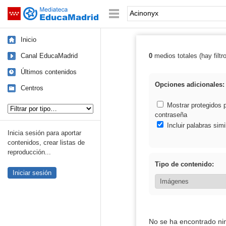
Mediateca de EducaMadrid
Saltar navegación
Palabra o frase:
Inicio
Canal EducaMadrid
0
medios totales (hay filtr
Resultados de:
Últimos contenidos
Opciones adicionales:
Centros
Tipo de contenido:
Mostrar protegidos 
contraseña
Incluir palabras simi
Inicia sesión para aportar
contenidos, crear listas de
reproducción...
Tipo de contenido:
Iniciar sesión
No se ha encontrado ni