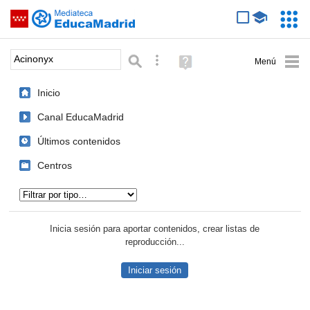
Mediateca de EducaMadrid
Saltar navegación
Servic
Educa
Palabra o frase:
Búsqueda avanzada
Ayuda
(en
ventana
Inicio
nueva)
Canal EducaMadrid
Últimos contenidos
Centros
Tipo de contenido:
Inicia sesión para aportar contenidos, crear listas de
reproducción...
Iniciar sesión