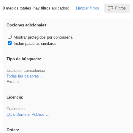
0
medios totales (hay filtros aplicados)
Limpiar filtros
Filtros
Resultados de: Acinonyx
Opciones adicionales:
Mostrar protegidos por contraseña
Incluir palabras similares
Tipo de búsqueda:
Cualquier coincidencia
Todas las palabras
Exacta
Licencia:
Cualquiera
CC
o Dominio Público
Orden: