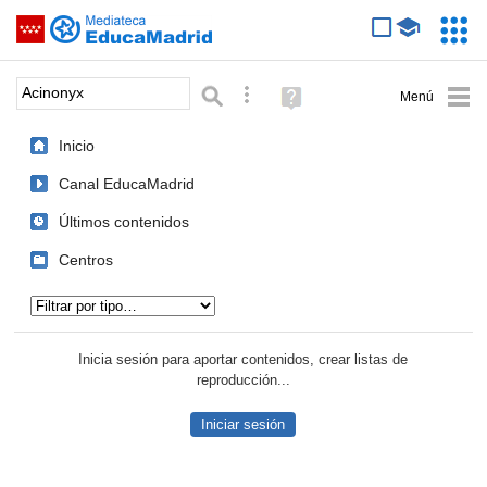
Mediateca de EducaMadrid
Saltar navegación
Servic
Educa
Palabra o frase:
Búsqueda avanzada
Ayuda
(en
ventana
Inicio
nueva)
Canal EducaMadrid
Últimos contenidos
Centros
Tipo de contenido:
Inicia sesión para aportar contenidos, crear listas de
reproducción...
Iniciar sesión