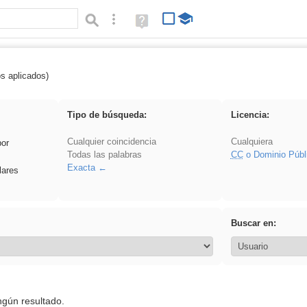
Búsqueda avanzada
Ayuda
(en
ventana
nueva)
os aplicados)
 Acinonyx
Tipo de búsqueda:
Licencia:
Cualquier coincidencia
Cualquiera
por
Todas las palabras
CC
o Dominio Públ
Exacta
lares
Buscar en:
ngún resultado.