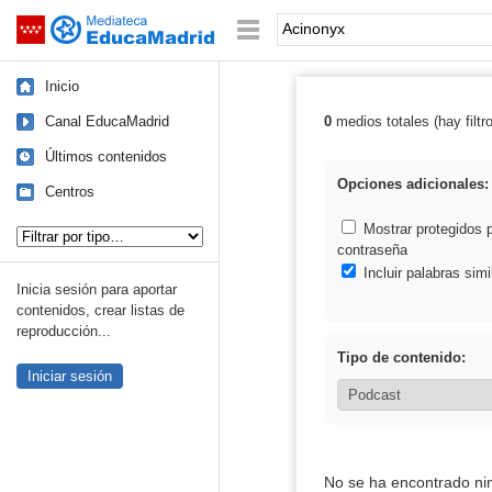
Mediateca de EducaMadrid
Saltar navegación
Palabra o frase:
Inicio
Canal EducaMadrid
0
medios totales (hay filtr
Resultados de:
Últimos contenidos
Opciones adicionales:
Centros
Tipo de contenido:
Mostrar protegidos 
contraseña
Incluir palabras simi
Inicia sesión para aportar
contenidos, crear listas de
reproducción...
Tipo de contenido:
Iniciar sesión
No se ha encontrado ni