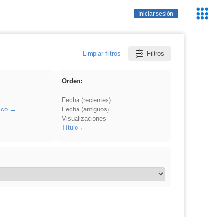
Servic
Iniciar sesión
Educa
Limpiar filtros
Filtros
Orden:
Fecha (recientes)
ico
Fecha (antiguos)
Visualizaciones
Título