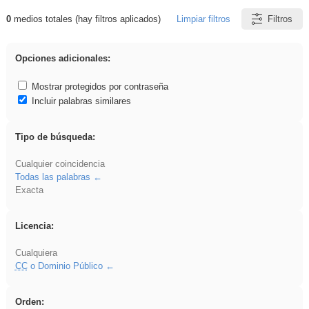
0
medios totales (hay filtros aplicados)
Limpiar filtros
Filtros
Resultados de: Acinonyx
Opciones adicionales:
Mostrar protegidos por contraseña
Incluir palabras similares
Tipo de búsqueda:
Cualquier coincidencia
Todas las palabras
Exacta
Licencia:
Cualquiera
CC
o Dominio Público
Orden: