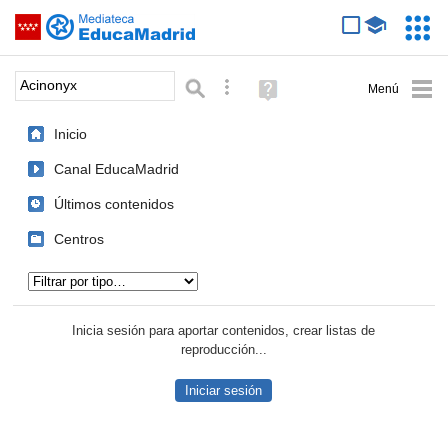
Mediateca de EducaMadrid
Saltar navegación
Servic
Educa
Palabra o frase:
Búsqueda avanzada
Ayuda
(en
ventana
Inicio
nueva)
Canal EducaMadrid
Últimos contenidos
Centros
Tipo de contenido:
Inicia sesión para aportar contenidos, crear listas de
reproducción...
Iniciar sesión