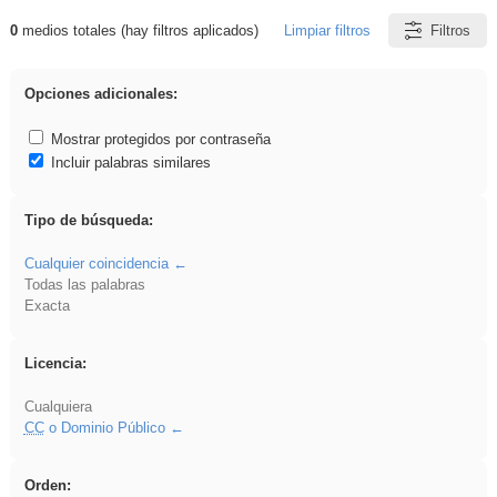
0
medios totales (hay filtros aplicados)
Limpiar filtros
Filtros
Resultados de: Acinonyx
Opciones adicionales:
Mostrar protegidos por contraseña
Incluir palabras similares
Tipo de búsqueda:
Cualquier coincidencia
Todas las palabras
Exacta
Licencia:
Cualquiera
CC
o Dominio Público
Orden: