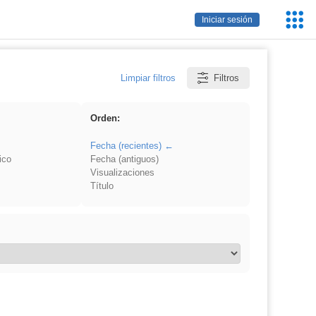
Servic
Iniciar sesión
Educa
Limpiar filtros
Filtros
Orden:
Fecha (recientes)
ico
Fecha (antiguos)
Visualizaciones
Título