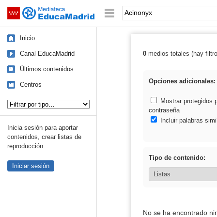
Mediateca de EducaMadrid
Saltar navegación
Palabra o frase:
Inicio
Canal EducaMadrid
0
medios totales (hay filtr
Resultados de:
Últimos contenidos
Opciones adicionales:
Centros
Tipo de contenido:
Mostrar protegidos 
contraseña
Incluir palabras simi
Inicia sesión para aportar
contenidos, crear listas de
reproducción...
Tipo de contenido:
Iniciar sesión
No se ha encontrado ni