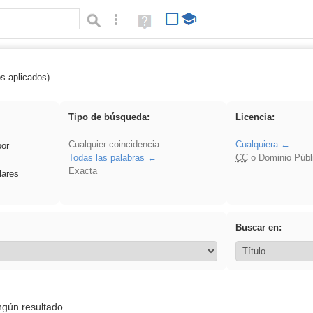
Búsqueda avanzada
Ayuda
(en
ventana
nueva)
os aplicados)
 Acinonyx
Tipo de búsqueda:
Licencia:
Cualquier coincidencia
Cualquiera
por
Todas las palabras
CC
o Dominio Públ
Exacta
lares
Buscar en:
ngún resultado.