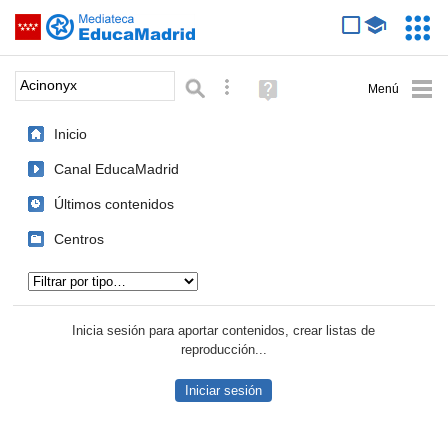
Mediateca de EducaMadrid
Saltar navegación
Servic
Educa
Palabra o frase:
Búsqueda avanzada
Ayuda
(en
ventana
Inicio
nueva)
Canal EducaMadrid
Últimos contenidos
Centros
Tipo de contenido:
Inicia sesión para aportar contenidos, crear listas de
reproducción...
Iniciar sesión