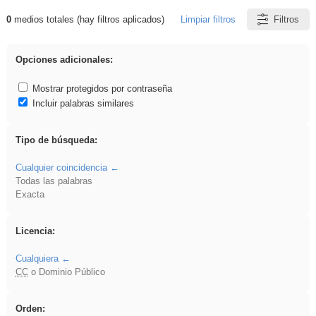
0
medios totales (hay filtros aplicados)
Limpiar filtros
Filtros
Resultados de: Acinonyx
Opciones adicionales:
Mostrar protegidos por contraseña
Incluir palabras similares
Tipo de búsqueda:
Cualquier coincidencia
Todas las palabras
Exacta
Licencia:
Cualquiera
CC
o Dominio Público
Orden: