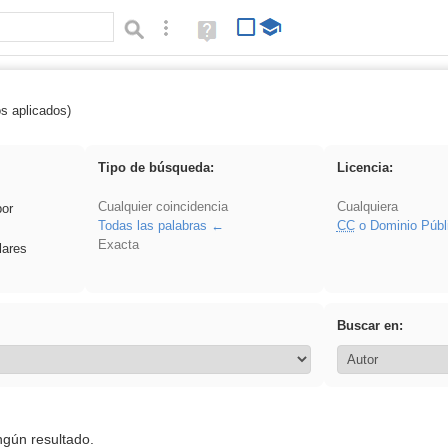
Búsqueda avanzada
Ayuda
(en
ventana
nueva)
os aplicados)
 Acinonyx
Tipo de búsqueda:
Licencia:
Cualquier coincidencia
Cualquiera
por
Todas las palabras
CC
o Dominio Públ
Exacta
lares
Buscar en:
ngún resultado.