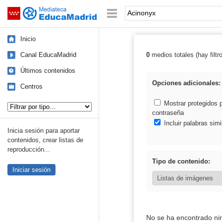
Mediateca de EducaMadrid
Saltar navegación
Palabra o frase:
Inicio
Canal EducaMadrid
0
medios totales (hay filtr
Resultados de:
Últimos contenidos
Opciones adicionales:
Centros
Tipo de contenido:
Mostrar protegidos 
contraseña
Incluir palabras simi
Inicia sesión para aportar
contenidos, crear listas de
reproducción...
Tipo de contenido:
Iniciar sesión
No se ha encontrado ni