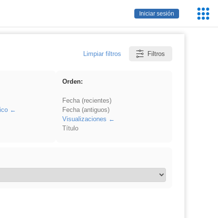
Servic
Iniciar sesión
Educa
Limpiar filtros
Filtros
Orden:
Fecha (recientes)
ico
Fecha (antiguos)
Visualizaciones
Título